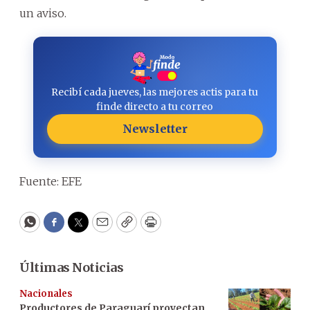
un aviso.
Recibí cada jueves, las mejores actis para tu
finde directo a tu correo
Newsletter
Fuente: EFE
WhatsApp
Facebook
Twitter
Email
Copy
Print
Últimas Noticias
Nacionales
Productores de Paraguarí proyectan