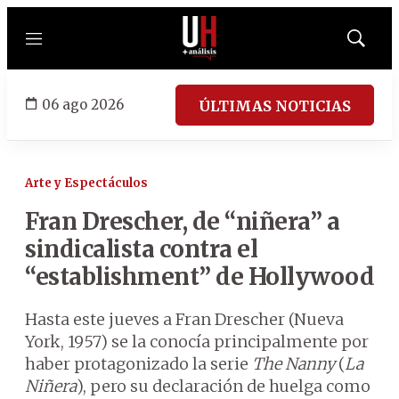
Menú
Mostrar
búsqued
06 ago 2026
ÚLTIMAS NOTICIAS
Arte y Espectáculos
Fran Drescher, de “niñera” a
sindicalista contra el
“establishment” de Hollywood
Hasta este jueves a Fran Drescher (Nueva
York, 1957) se la conocía principalmente por
haber protagonizado la serie
The Nanny
(
La
Niñera
), pero su declaración de huelga como