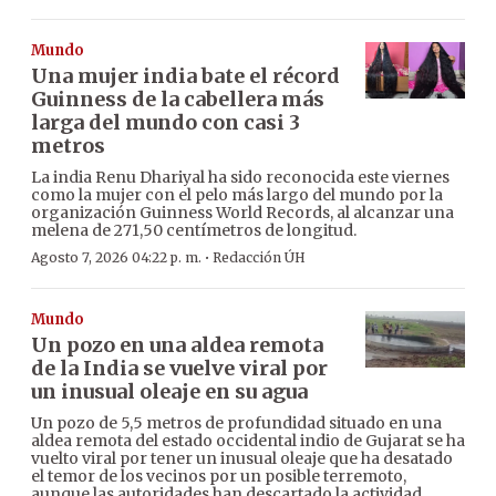
Mundo
Una mujer india bate el récord
Guinness de la cabellera más
larga del mundo con casi 3
metros
La india Renu Dhariyal ha sido reconocida este viernes
como la mujer con el pelo más largo del mundo por la
organización Guinness World Records, al alcanzar una
melena de 271,50 centímetros de longitud.
·
Agosto 7, 2026 04:22 p. m.
Redacción ÚH
Mundo
Un pozo en una aldea remota
de la India se vuelve viral por
un inusual oleaje en su agua
Un pozo de 5,5 metros de profundidad situado en una
aldea remota del estado occidental indio de Gujarat se ha
vuelto viral por tener un inusual oleaje que ha desatado
el temor de los vecinos por un posible terremoto,
aunque las autoridades han descartado la actividad