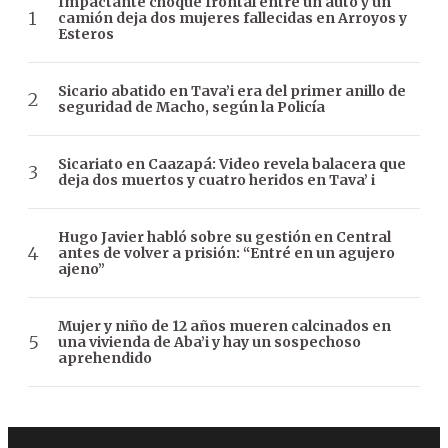
Impactante choque frontal entre un auto y un
camión deja dos mujeres fallecidas en Arroyos y
Esteros
Sicario abatido en Tava’i era del primer anillo de
seguridad de Macho, según la Policía
Sicariato en Caazapá: Video revela balacera que
deja dos muertos y cuatro heridos en Tava’ i
Hugo Javier habló sobre su gestión en Central
antes de volver a prisión: “Entré en un agujero
ajeno”
Mujer y niño de 12 años mueren calcinados en
una vivienda de Aba’i y hay un sospechoso
aprehendido