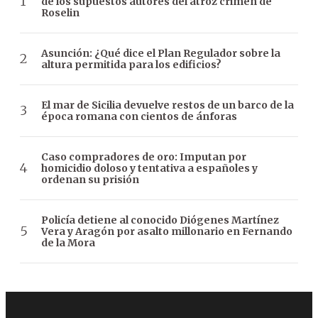
de los supuestos autores del atroz crimen de
Roselin
Asunción: ¿Qué dice el Plan Regulador sobre la
altura permitida para los edificios?
El mar de Sicilia devuelve restos de un barco de la
época romana con cientos de ánforas
Caso compradores de oro: Imputan por
homicidio doloso y tentativa a españoles y
ordenan su prisión
Policía detiene al conocido Diógenes Martínez
Vera y Aragón por asalto millonario en Fernando
de la Mora