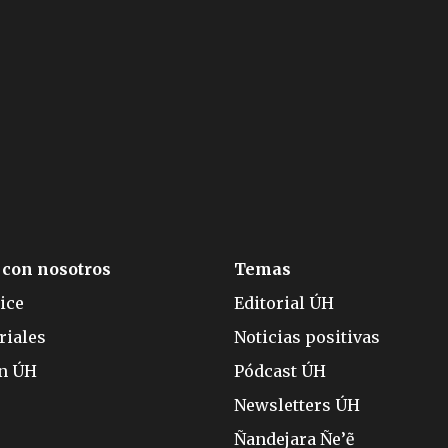
 con nosotros
Temas
ice
Editorial ÚH
riales
Noticias positivas
ón ÚH
Pódcast ÚH
Newsletters ÚH
Ñandejara Ñe’ẽ