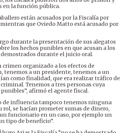
 en la función pública.
llero están acusados por la Fiscalía por
l, mientras que Oviedo Matto está acusado por
cargo durante la presentación de sus alegatos
sobre los hechos punibles en que acusan a los
demostrados durante el juicio oral.
n crimen organizado a los efectos de
n, tenemos a un presidente, tenemos a un
an como finalidad, que era realizar tráfico de
ón criminal. Tenemos a tres personas cuya
punibles”, afirmó el agente fiscal.
ico de influencia tampoco tenemos ninguna
 rol, se hacían prometer sumas de dinero,
 un funcionario en un caso, por ejemplo un
n tipo de beneficio”.
varo Arias la Fiscalía “no se ha demostrado