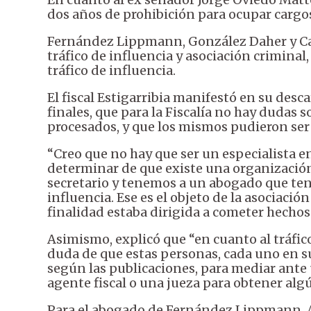
dos años de prohibición para ocupar cargos
Fernández Lippmann, González Daher y Caba
tráfico de influencia y asociación crimina
tráfico de influencia.
El fiscal Estigarribia manifestó en su des
finales, que para la Fiscalía no hay dudas 
procesados, y que los mismos pudieron ser 
“Creo que no hay que ser un especialista e
determinar de que existe una organizació
secretario y tenemos a un abogado que tení
influencia. Ese es el objeto de la asociaci
finalidad estaba dirigida a cometer hechos 
Asimismo, explicó que “en cuanto al tráf
duda de que estas personas, cada uno en su
según las publicaciones, para mediar ante
agente fiscal o una jueza para obtener algú
Para el abogado de Fernández Lippmann, Ál