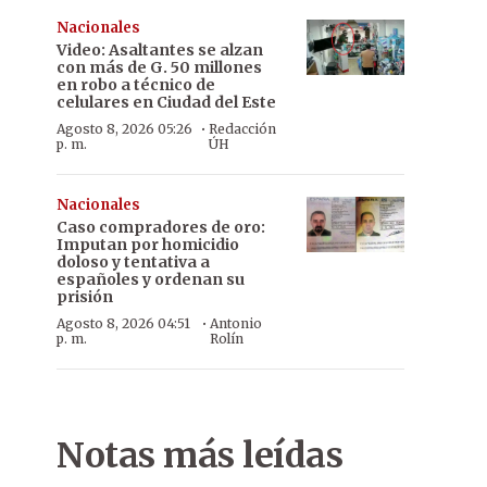
Nacionales
Video: Asaltantes se alzan
con más de G. 50 millones
en robo a técnico de
celulares en Ciudad del Este
·
Agosto 8, 2026 05:26
Redacción
p. m.
ÚH
Nacionales
Caso compradores de oro:
Imputan por homicidio
doloso y tentativa a
españoles y ordenan su
prisión
·
Agosto 8, 2026 04:51
Antonio
p. m.
Rolín
Notas más leídas