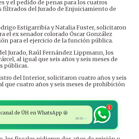
les y el pedido de penas para los cuatros
 filtrados del Jurado de Enjuiciamiento de
drigo Estigarribia y Natalia Fuster, solicitaron
ara el ex senador colorado Óscar González
ón para el ejercicio de la función pública.
 del Jurado, Raúl Fernández Lippmann, los
árcel, al igual que seis años y seis meses de
s públicas.
tro del Interior, solicitaron cuatro años y seis
al que cuatro años y seis meses de prohibición
1
 al canal de ÚH en WhatsApp 🤩
20:52
✓✓
 los fiscales pidieron dos años de prisión y