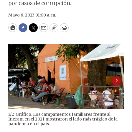
por casos de corrupción.
Mayo 6, 2023 01:00 a. m.
WhatsApp
Facebook
Twitter
Email
Copy
Print
Gráfico. Los campamentos familiares frente al
1
/
2
2
/
2
Ineram en el 2021 mostraron el lado más trágico de la
epi
pandemia en el país.
arbo