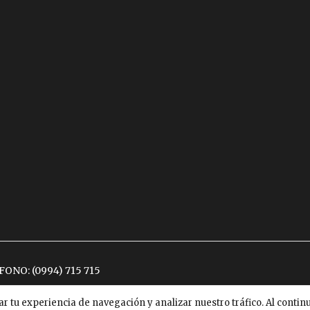
ÉFONO:
(0994) 715 715
ar tu experiencia de navegación y analizar nuestro tráfico. Al conti