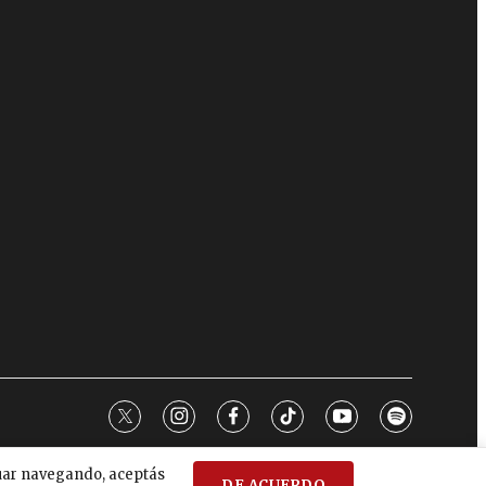
twitter
instagram
facebook
tiktok
youtube
spotify
nuar navegando, aceptás
DE ACUERDO