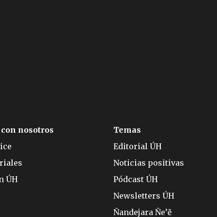
 con nosotros
Temas
ice
Editorial ÚH
riales
Noticias positivas
ón ÚH
Pódcast ÚH
Newsletters ÚH
Ñandejara Ñe’ẽ