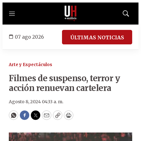
Menú
Mostrar
búsqued
07 ago 2026
ÚLTIMAS NOTICIAS
Arte y Espectáculos
Filmes de suspenso, terror y
acción renuevan cartelera
Agosto 8, 2024 04:33 a. m.
WhatsApp
Facebook
Twitter
Email
Copy
Print