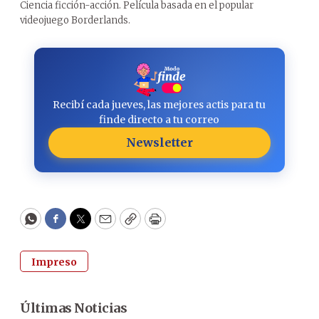
Ciencia ficción-acción. Película basada en el popular
videojuego Borderlands.
Recibí cada jueves, las mejores actis para tu
finde directo a tu correo
Newsletter
WhatsApp
Facebook
Twitter
Email
Copy
Print
Impreso
Últimas Noticias