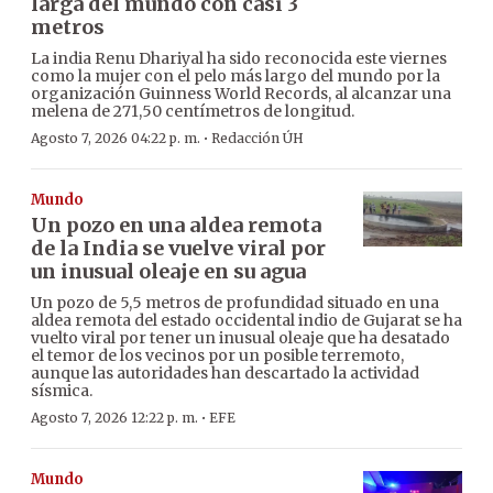
larga del mundo con casi 3
metros
La india Renu Dhariyal ha sido reconocida este viernes
como la mujer con el pelo más largo del mundo por la
organización Guinness World Records, al alcanzar una
melena de 271,50 centímetros de longitud.
·
Agosto 7, 2026 04:22 p. m.
Redacción ÚH
Mundo
Un pozo en una aldea remota
de la India se vuelve viral por
un inusual oleaje en su agua
Un pozo de 5,5 metros de profundidad situado en una
aldea remota del estado occidental indio de Gujarat se ha
vuelto viral por tener un inusual oleaje que ha desatado
el temor de los vecinos por un posible terremoto,
aunque las autoridades han descartado la actividad
sísmica.
·
Agosto 7, 2026 12:22 p. m.
EFE
Mundo