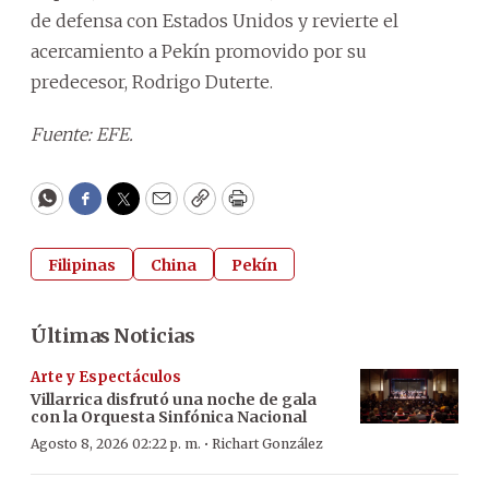
de defensa con Estados Unidos y revierte el
acercamiento a Pekín promovido por su
predecesor, Rodrigo Duterte.
Fuente: EFE.
WhatsApp
Facebook
Twitter
Email
Copy
Print
Filipinas
China
Pekín
Últimas Noticias
Arte y Espectáculos
Villarrica disfrutó una noche de gala
con la Orquesta Sinfónica Nacional
·
Agosto 8, 2026 02:22 p. m.
Richart González