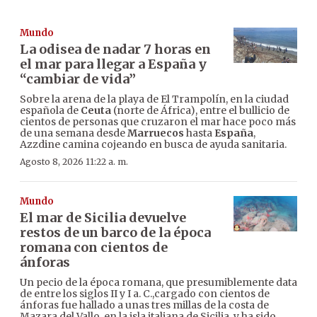
Mundo
La odisea de nadar 7 horas en
el mar para llegar a España y
“cambiar de vida”
Sobre la arena de la playa de El Trampolín, en la ciudad
española de
Ceuta
(norte de África), entre el bullicio de
cientos de personas que cruzaron el mar hace poco más
de una semana desde
Marruecos
hasta
España
,
Azzdine camina cojeando en busca de ayuda sanitaria.
Agosto 8, 2026 11:22 a. m.
Mundo
El mar de Sicilia devuelve
restos de un barco de la época
romana con cientos de
ánforas
Un pecio de la época romana, que presumiblemente data
de entre los siglos II y I a. C.,cargado con cientos de
ánforas fue hallado a unas tres millas de la costa de
Mazara del Vallo, en la isla italiana de Sicilia, y ha sido