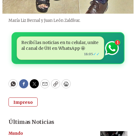
María Liz Bernal y Juan León Zaldívar.
Recibí las noticias en tu celular, unite
1
al canal de ÚH en WhatsApp 🤩
✓✓
18:05
WhatsApp
Facebook
Twitter
Email
Copy
Print
Impreso
Últimas Noticias
Mundo