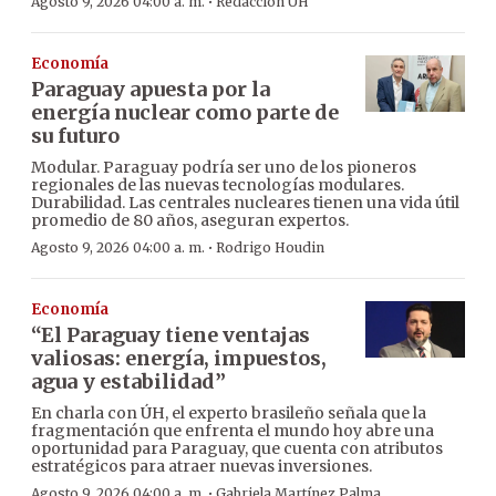
·
Agosto 9, 2026 04:00 a. m.
Redacción ÚH
Economía
Paraguay apuesta por la
energía nuclear como parte de
su futuro
Modular. Paraguay podría ser uno de los pioneros
regionales de las nuevas tecnologías modulares.
Durabilidad. Las centrales nucleares tienen una vida útil
promedio de 80 años, aseguran expertos.
·
Agosto 9, 2026 04:00 a. m.
Rodrigo Houdin
Economía
“El Paraguay tiene ventajas
valiosas: energía, impuestos,
agua y estabilidad”
En charla con ÚH, el experto brasileño señala que la
fragmentación que enfrenta el mundo hoy abre una
oportunidad para Paraguay, que cuenta con atributos
estratégicos para atraer nuevas inversiones.
·
Agosto 9, 2026 04:00 a. m.
Gabriela Martínez Palma