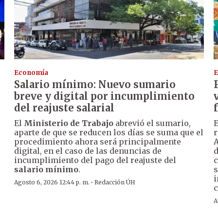
Economía
E
Salario mínimo: Nuevo sumario
breve y digital por incumplimiento
del reajuste salarial
El
Ministerio de Trabajo
abrevió el sumario,
E
aparte de que se reducen los días se suma que el
r
procedimiento ahora será principalmente
A
digital, en el caso de las denuncias de
d
incumplimiento del pago del reajuste del
c
r
salario mínimo
.
s
i
·
Agosto 6, 2026 12:44 p. m.
Redacción ÚH
c
A