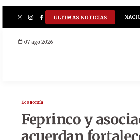
NACI
ÚLTIMAS NOTICIAS
twitter
instagram
facebook
tiktok
youtube
spotify
07 ago 2026
Economía
Feprinco y asoci
acuerdan fortalec