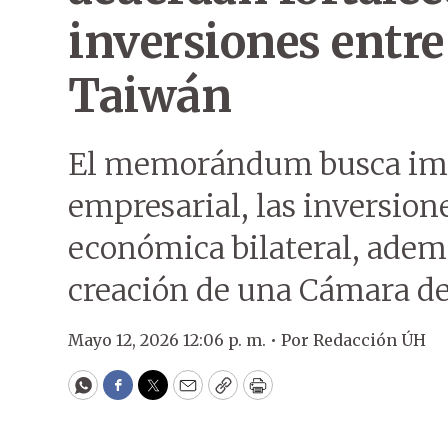
inversiones entr
Taiwán
El memorándum busca imp
empresarial, las inversion
económica bilateral, adem
creación de una Cámara d
Mayo 12, 2026 12:06 p. m. •
Por
Redacción ÚH
WhatsApp
Facebook
Twitter
Email
Copy
Print