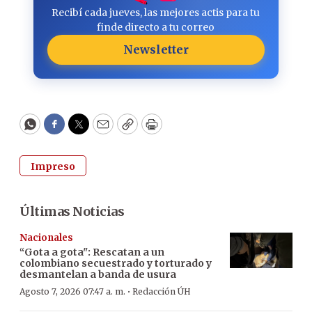
Recibí cada jueves, las mejores actis para tu
finde directo a tu correo
Newsletter
WhatsApp
Facebook
Twitter
Email
Copy
Print
Impreso
Últimas Noticias
Nacionales
“Gota a gota": Rescatan a un
colombiano secuestrado y torturado y
desmantelan a banda de usura
·
Agosto 7, 2026 07:47 a. m.
Redacción ÚH