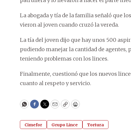
patrullera y lo llevaron a hacer el parte méd
La abogada y tía de la familia señaló que 
vieron al joven cuando cruzó la vereda.
La tía del joven dijo que hay unos 500 aspir
pudiendo manejar la cantidad de agentes, p
teniendo problemas con los linces.
Finalmente, cuestionó que los nuevos lince
cuanto al respeto y servicio.
WhatsApp
Facebook
Twitter
Email
Copy
Print
Cimefor
Grupo Lince
Tortura