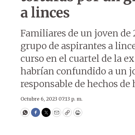
a linces
Familiares de un joven de
grupo de aspirantes a linc
curso en el cuartel de la e
habrían confundido a un j
responsable de hechos de h
Octubre 6, 2023 07:13 p. m.
WhatsApp
Facebook
Twitter
Email
Copy
Print