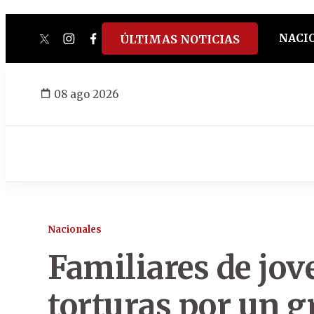
NACI
ÚLTIMAS NOTICIAS
twitter
instagram
facebook
tiktok
youtube
spotify
08 ago 2026
Nacionales
Familiares de jo
torturas por un g