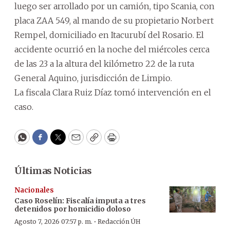
luego ser arrollado por un camión, tipo Scania, con
placa ZAA 549, al mando de su propietario Norbert
Rempel, domiciliado en Itacurubí del Rosario. El
accidente ocurrió en la noche del miércoles cerca
de las 23 a la altura del kilómetro 22 de la ruta
General Aquino, jurisdicción de Limpio.
La fiscala Clara Ruiz Díaz tomó intervención en el
caso.
WhatsApp
Facebook
Twitter
Email
Copy
Print
Últimas Noticias
Nacionales
Caso Roselín: Fiscalía imputa a tres
detenidos por homicidio doloso
·
Agosto 7, 2026 07:57 p. m.
Redacción ÚH