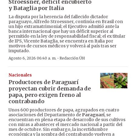
Stroessner, déficit encubierto
y Bataglia por Italia
La disputa por la herencia del fallecido dictador
paraguayo, Alfredo Stroessner, continúa en Brasil con
un hijo extramatrimonial; el Ejecutivo admitió ante la
banca internacional que hay un déficit superior al
permitido en la ley de responsabilidad fiscal; el ex titular
de IPS, Vicente Bataglia, se encuentra en Italia por
motivos de cursos médicos y volverá al país tras ser
imputado.
·
Agosto 6, 2026 06:40 a. m.
Redacción ÚH
Nacionales
Productores de Paraguarí
proyectan cubrir demanda de
papa, pero exigen freno al
contrabando
Unos 600 productores de papa, agrupados en cuatro
asociaciones del Departamento de
Paraguarí
, se
encuentran en plena etapa de desarrollo de sus cultivos
con miras a abastecer el mercado nacional a partir del
mes de octubre. Sin embargo, la incertidumbre
económica y la sombra del contrabando vuelven a