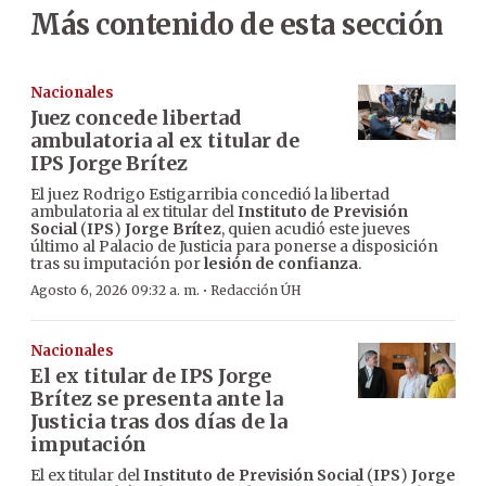
Más contenido de esta sección
Nacionales
Juez concede libertad
ambulatoria al ex titular de
IPS Jorge Brítez
El juez Rodrigo Estigarribia concedió la libertad
ambulatoria al ex titular del
Instituto de Previsión
Social
(
IPS
)
Jorge Brítez
, quien acudió este jueves
último al Palacio de Justicia para ponerse a disposición
tras su imputación por
lesión de confianza
.
·
Agosto 6, 2026 09:32 a. m.
Redacción ÚH
Nacionales
El ex titular de IPS Jorge
Brítez se presenta ante la
Justicia tras dos días de la
imputación
El ex titular del
Instituto de Previsión Social
(
IPS
)
Jorge