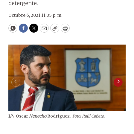
detergente.
Octubre 6, 2021 11:05 p. m.
WhatsApp
Facebook
Twitter
Email
Copy
Print
Oscar
Nenecho
Rodríguez.
1
/
4
Foto: Raúl Cañete.
2
/
4
det
con