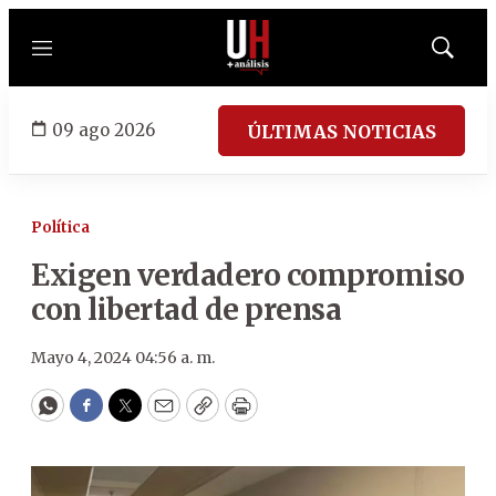
Menú
Mostrar
búsqued
09 ago 2026
ÚLTIMAS NOTICIAS
Política
Exigen verdadero compromiso
con libertad de prensa
Mayo 4, 2024 04:56 a. m.
WhatsApp
Facebook
Twitter
Email
Copy
Print