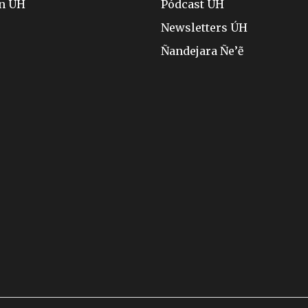
ón ÚH
Pódcast ÚH
Newsletters ÚH
Ñandejara Ñe’ẽ