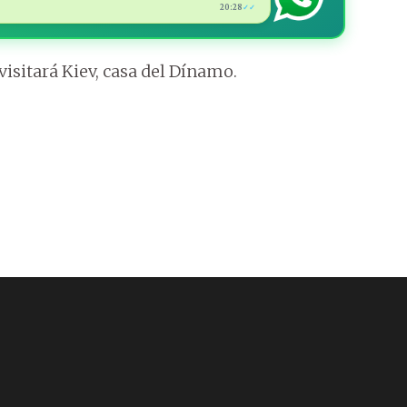
20:28
✓✓
isitará Kiev, casa del Dínamo.