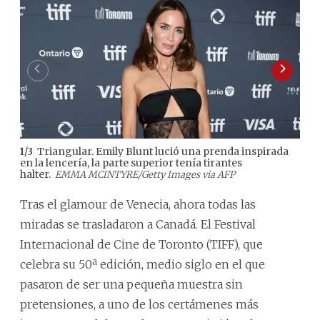
Triangular. Emily Blunt lució una prenda inspirada
1
/
3
2
/
3
en la lencería, la parte superior tenía tirantes
sast
halter.
AFP
EMMA MCINTYRE/Getty Images via AFP
Tras el glamour de Venecia, ahora todas las
miradas se trasladaron a Canadá. El Festival
Internacional de Cine de Toronto (TIFF), que
celebra su 50ª edición, medio siglo en el que
pasaron de ser una pequeña muestra sin
pretensiones, a uno de los certámenes más