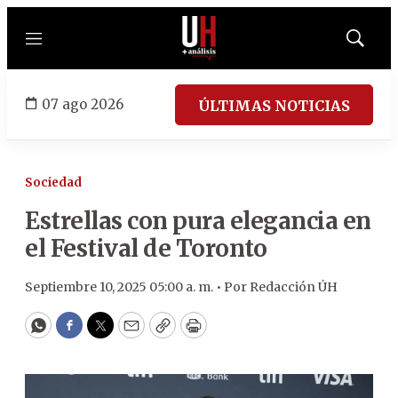
Menú
Mostrar
búsqued
07 ago 2026
ÚLTIMAS NOTICIAS
Sociedad
Estrellas con pura elegancia en
el Festival de Toronto
Septiembre 10, 2025 05:00 a. m. •
Por
Redacción ÚH
WhatsApp
Facebook
Twitter
Email
Copy
Print