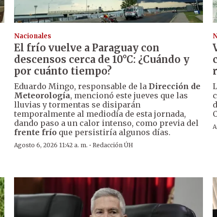
Nacionales
N
El frío vuelve a Paraguay con
descensos cerca de 10°C: ¿Cuándo y
por cuánto tiempo?
Eduardo Mingo, responsable de la
Dirección de
L
Meteorología
, mencionó este jueves que las
c
lluvias y tormentas se disiparán
d
temporalmente al mediodía de esta jornada,
C
dando paso a un calor intenso, como previa del
A
frente frío
que persistiría algunos días.
·
Agosto 6, 2026 11:42 a. m.
Redacción ÚH