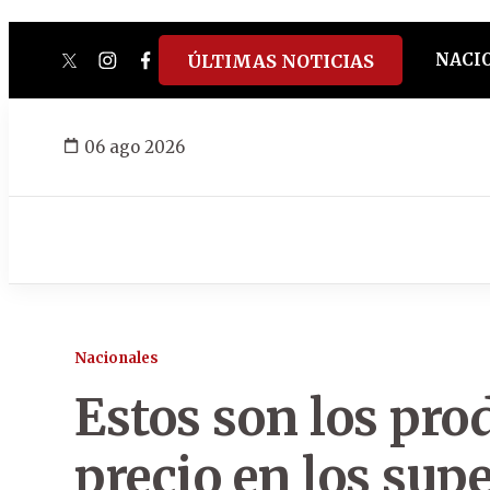
NACI
ÚLTIMAS NOTICIAS
twitter
instagram
facebook
tiktok
youtube
spotify
06 ago 2026
Nacionales
Estos son los pro
precio en los sup