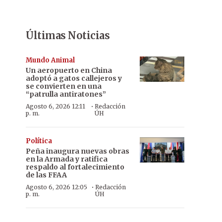
Últimas Noticias
Mundo Animal
Un aeropuerto en China
adoptó a gatos callejeros y
se convierten en una
“patrulla antiratones”
·
Agosto 6, 2026 12:11
Redacción
p. m.
ÚH
Política
Peña inaugura nuevas obras
en la Armada y ratifica
respaldo al fortalecimiento
de las FFAA
·
Agosto 6, 2026 12:05
Redacción
p. m.
ÚH