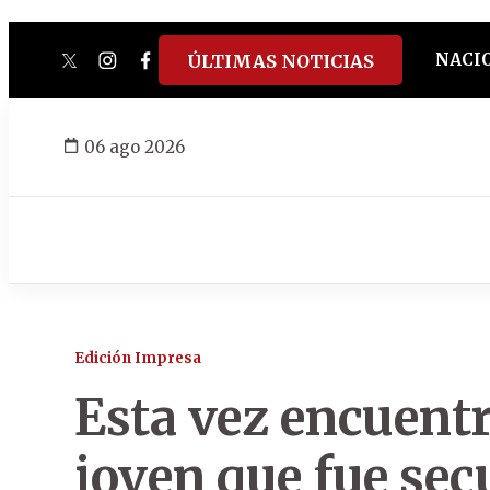
NACI
ÚLTIMAS NOTICIAS
twitter
instagram
facebook
tiktok
youtube
spotify
06 ago 2026
Edición Impresa
Esta vez encuentr
joven que fue sec