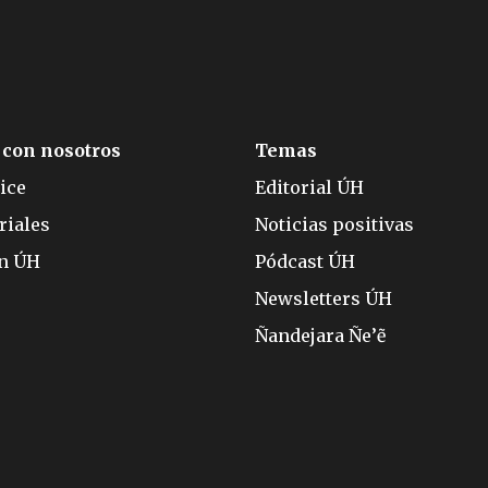
 con nosotros
Temas
ice
Editorial ÚH
riales
Noticias positivas
ón ÚH
Pódcast ÚH
Newsletters ÚH
Ñandejara Ñe’ẽ