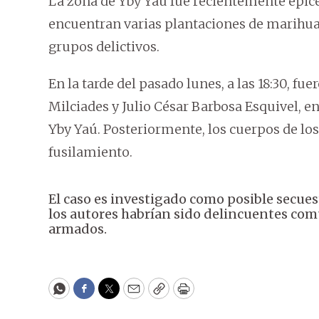
La zona de Yby Yaú fue recientemente epicen
encuentran varias plantaciones de marihuan
grupos delictivos.
En la tarde del pasado lunes, a las 18:30, f
Milciades y Julio César Barbosa Esquivel, en
Yby Yaú. Posteriormente, los cuerpos de lo
fusilamiento.
El caso es investigado como posible secue
los autores habrían sido delincuentes comu
armados.
WhatsApp
Facebook
Twitter
Email
Copy
Print