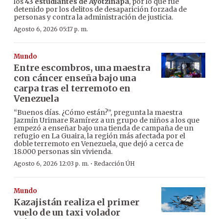
los
43 estudiantes de Ayotzinapa
, por lo que fue
detenido por los delitos de desaparición forzada de
personas y contra la administración de justicia.
Agosto 6, 2026 05:17 p. m.
Mundo
Entre escombros, una maestra
con cáncer enseña bajo una
carpa tras el terremoto en
Venezuela
“Buenos días. ¿Cómo están?”, pregunta la maestra
Jazmín Urimare Ramírez a un grupo de niños a los que
empezó a enseñar bajo una tienda de campaña de un
refugio en La Guaira, la región más afectada por el
doble terremoto en Venezuela, que dejó a cerca de
18.000 personas sin vivienda.
·
Agosto 6, 2026 12:03 p. m.
Redacción ÚH
Mundo
Kazajistán realiza el primer
vuelo de un taxi volador