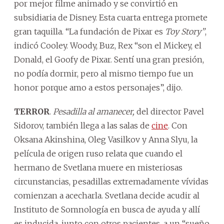
por mejor filme animado y se convirtió en
subsidiaria de Disney. Esta cuarta entrega promete
gran taquilla. “La fundación de Pixar es
Toy Story”
,
indicó Cooley. Woody, Buz, Rex “son el Mickey, el
Donald, el Goofy de Pixar. Sentí una gran presión,
no podía dormir, pero al mismo tiempo fue un
honor porque amo a estos personajes”, dijo.
TERROR
.
Pesadilla al amanecer,
del director Pavel
Sidorov, también llega a las salas de
cine
. Con
Oksana Akinshina, Oleg Vasilkov y Anna Slyu, la
película de origen ruso relata que cuando el
hermano de Svetlana muere en misteriosas
circunstancias, pesadillas extremadamente vívidas
comienzan a acecharla. Svetlana decide acudir al
Instituto de Somnología en busca de ayuda y allí
es inducida, junto con otros pacientes, a un “sueño