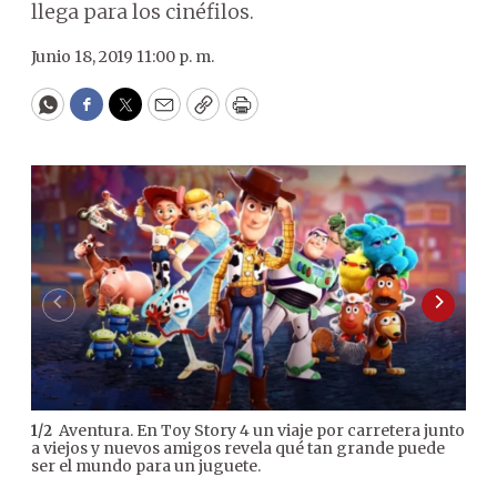
llega para los cinéfilos.
Junio 18, 2019 11:00 p. m.
WhatsApp
Facebook
Twitter
Email
Copy
Print
Aventura. En Toy Story 4 un viaje por carretera junto
1
/
2
2
/
2
a viejos y nuevos amigos revela qué tan grande puede
cine
ser el mundo para un juguete.