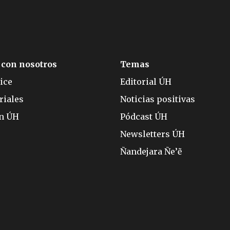
 con nosotros
Temas
ice
Editorial ÚH
riales
Noticias positivas
ón ÚH
Pódcast ÚH
Newsletters ÚH
Ñandejara Ñe’ẽ