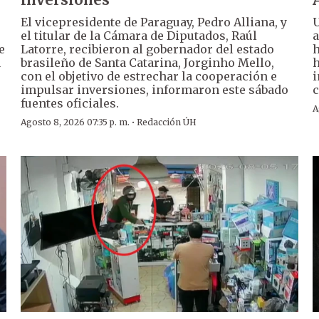
El vicepresidente de Paraguay, Pedro Alliana, y
U
el titular de la Cámara de Diputados, Raúl
a
e
Latorre, recibieron al gobernador del estado
h
a
brasileño de Santa Catarina, Jorginho Mello,
h
con el objetivo de estrechar la cooperación e
i
impulsar inversiones, informaron este sábado
c
fuentes oficiales.
A
·
Agosto 8, 2026 07:35 p. m.
Redacción ÚH