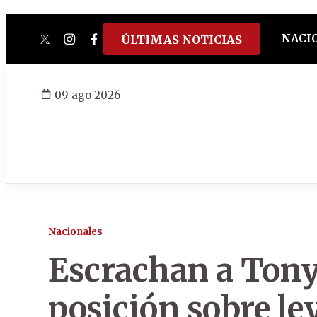
NACI
ÚLTIMAS NOTICIAS
twitter
instagram
facebook
tiktok
youtube
spotify
09 ago 2026
Nacionales
Escrachan a Tony
posición sobre le