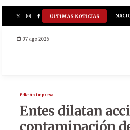
NACI
ÚLTIMAS NOTICIAS
twitter
instagram
facebook
tiktok
youtube
spotify
07 ago 2026
Edición Impresa
Entes dilatan acc
contaminación de