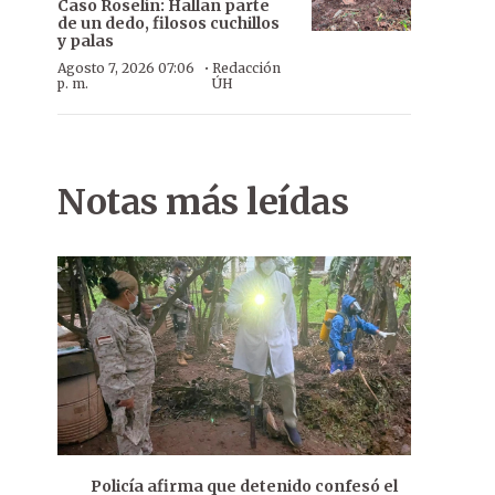
Caso Roselín: Hallan parte
de un dedo, filosos cuchillos
y palas
·
Agosto 7, 2026 07:06
Redacción
p. m.
ÚH
Notas más leídas
Una vez que se reciba el informe del Ministerio de Ambiente def
teman, jefe de gabinete.
Policía afirma que detenido confesó el