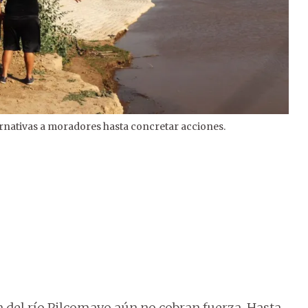
ernativas a moradores hasta concretar acciones.
2
/
2
Hut
 del río Pilcomayo aún no cobran fuerza. Hasta