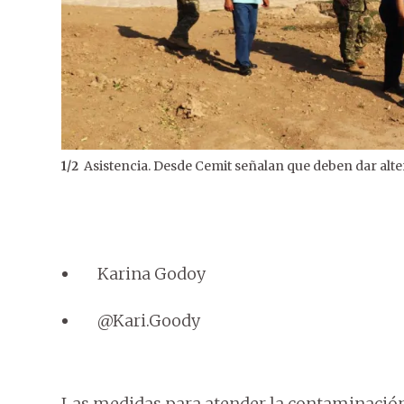
Asistencia. Desde Cemit señalan que deben dar alt
1
/
2
Karina Godoy
@Kari.Goody
Las medidas para atender la contaminación