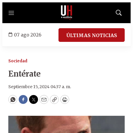
Menú
Mostrar
búsqued
07 ago 2026
ÚLTIMAS NOTICIAS
Sociedad
Entérate
Septiembre 15, 2024 04:37 a. m.
WhatsApp
Facebook
Twitter
Email
Copy
Print