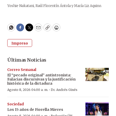
Yoshie Nakatani, Raúl Florentín Ántola y María Liz Aquino.
WhatsApp
Facebook
Twitter
Email
Copy
Print
Impreso
Últimas Noticias
Correo Semanal
El “pecado original” antistronista:
Falacias discursivas y la justificación
histórica de la dictadura
·
Agosto 8, 2026 04:00 a. m.
Dr. Andrés Ginés
Sociedad
Los 15 años de Fiorella Mieres
Agosto 8, 2026 04:00 a. m.
Redacción ÚH