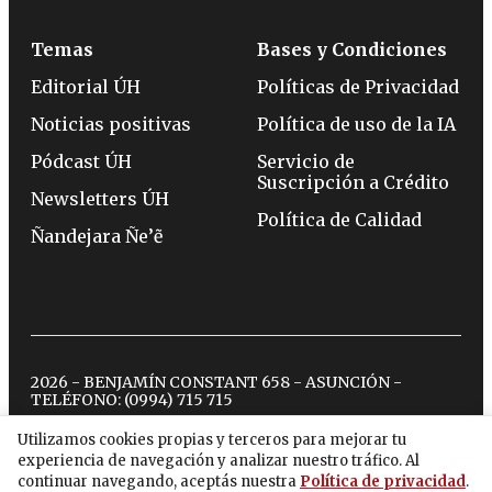
Temas
Bases y Condiciones
Editorial ÚH
Políticas de Privacidad
Noticias positivas
Política de uso de la IA
Pódcast ÚH
Servicio de
Suscripción a Crédito
Newsletters ÚH
Política de Calidad
Ñandejara Ñe’ẽ
2026 - BENJAMÍN CONSTANT 658 - ASUNCIÓN -
TELÉFONO:
(0994) 715 715
Utilizamos cookies propias y terceros para mejorar tu
experiencia de navegación y analizar nuestro tráfico. Al
twitter
instagram
facebook
tiktok
youtube
spotify
continuar navegando, aceptás nuestra
Política de privacidad
.