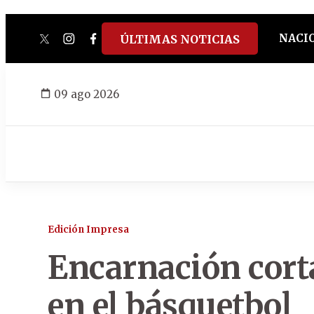
NACI
ÚLTIMAS NOTICIAS
twitter
instagram
facebook
tiktok
youtube
spotify
09 ago 2026
Edición Impresa
Encarnación corta
en el básquetbol