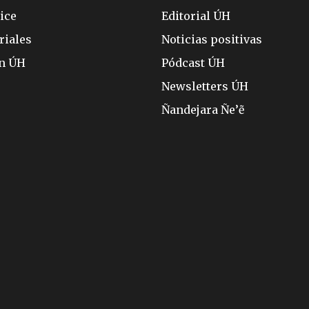
ice
Editorial ÚH
riales
Noticias positivas
ón ÚH
Pódcast ÚH
Newsletters ÚH
Ñandejara Ñe’ẽ