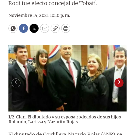
Rodi fue electo concejal de Tobatí.
Noviembre 14, 2021 10:10 p. m.
WhatsApp
Facebook
Twitter
Email
Copy
Print
Clan. El diputado y su esposa rodeados de sus hijos
1
/
2
2
/
2
Rolando, Larissa y Nazarito Rojas.
cand
El diputado de Cordillera, Nazario Rojas (ANR), se