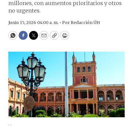
millones, con aumentos prioritarios y otros
no urgentes.
Junio 15, 2026 04:00 a. m. •
Por
Redacción ÚH
WhatsApp
Facebook
Twitter
Email
Copy
Print
.
.