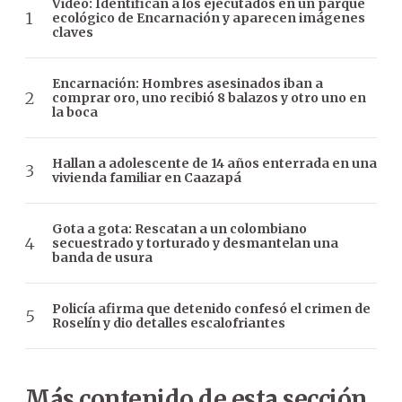
Video: Identifican a los ejecutados en un parque
ecológico de Encarnación y aparecen imágenes
claves
Encarnación: Hombres asesinados iban a
comprar oro, uno recibió 8 balazos y otro uno en
la boca
Hallan a adolescente de 14 años enterrada en una
vivienda familiar en Caazapá
Gota a gota: Rescatan a un colombiano
secuestrado y torturado y desmantelan una
banda de usura
Policía afirma que detenido confesó el crimen de
Roselín y dio detalles escalofriantes
Más contenido de esta sección