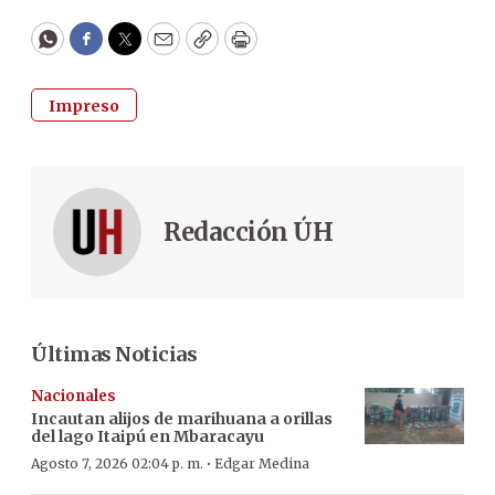
WhatsApp
Facebook
Twitter
Email
Copy
Print
Impreso
Redacción ÚH
Últimas Noticias
Nacionales
Incautan alijos de marihuana a orillas
del lago Itaipú en Mbaracayu
·
Agosto 7, 2026 02:04 p. m.
Edgar Medina