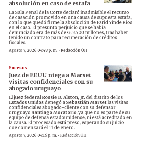
absolución en caso de estafa
La Sala Penal de la Corte declaró inadmisible el recurso
de casación promovido en una causa de supuesta estafa,
con lo que quedó firme la absolución de Farid Yinde Ríos
en el caso. El presunto perjuicio que se había
denunciado era de más de G. 3.500 millones, tras haber
tenido un contrato para recuperación de créditos
fiscales.
·
Agosto 7, 2026 04:48 p. m.
Redacción ÚH
Sucesos
Juez de EEUU niega a Marset
visitas confidenciales con su
abogado uruguayo
El
juez federal Rossie D. Alston, Jr.
del distrito de los
Estados Unidos
denegó a
Sebastián Marset
las visitas
confidenciales abogado-cliente con su defensor
uruguayo
Santiago Moratorio
, ya que no es parte de su
equipo de defensa estadounidense, ni está acreditado en
la causa. El procesado está preso, esperando su juicio
que comenzará el 11 de enero.
·
Agosto 7, 2026 04:16 p. m.
Redacción ÚH