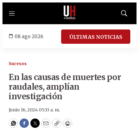
Menú
Mostrar
búsqued
08 ago 2026
ÚLTIMAS NOTICIAS
Sucesos
En las causas de muertes por
raudales, amplían
investigación
Junio 16, 2024 05:33 a. m.
WhatsApp
Facebook
Twitter
Email
Copy
Print