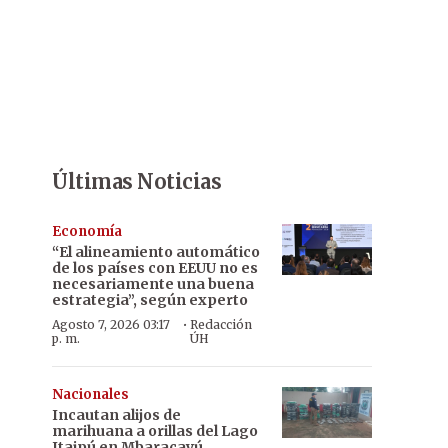
Últimas Noticias
Economía
“El alineamiento automático
de los países con EEUU no es
necesariamente una buena
estrategia”, según experto
·
Agosto 7, 2026 03:17
Redacción
p. m.
ÚH
Nacionales
Incautan alijos de
marihuana a orillas del Lago
Itaipú en Mbaracayú