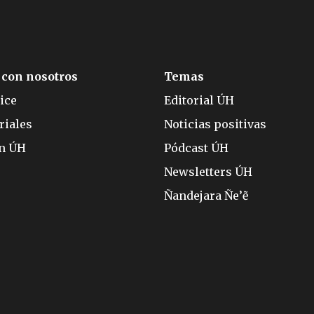
 con nosotros
Temas
ice
Editorial ÚH
riales
Noticias positivas
ón ÚH
Pódcast ÚH
Newsletters ÚH
Ñandejara Ñe’ẽ