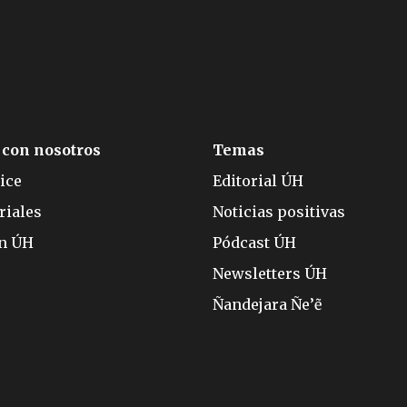
 con nosotros
Temas
ice
Editorial ÚH
riales
Noticias positivas
ón ÚH
Pódcast ÚH
Newsletters ÚH
Ñandejara Ñe’ẽ