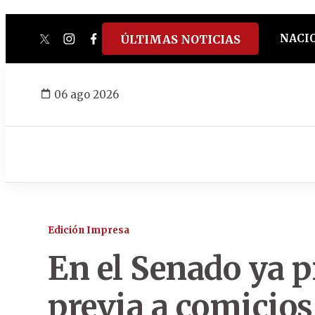
NACI
ÚLTIMAS NOTICIAS
twitter
instagram
facebook
tiktok
youtube
spotify
06 ago 2026
Edición Impresa
En el Senado ya 
previa a comicios