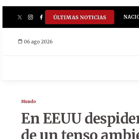
NACI
ÚLTIMAS NOTICIAS
twitter
instagram
facebook
tiktok
youtube
spotify
06 ago 2026
Mundo
En EEUU despiden
de un tenso ambie