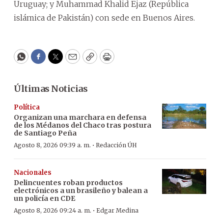
Uruguay; y Muhammad Khalid Ejaz (República
islámica de Pakistán) con sede en Buenos Aires.
WhatsApp
Facebook
Twitter
Email
Copy
Print
Últimas Noticias
Política
Organizan una marchara en defensa
de los Médanos del Chaco tras postura
de Santiago Peña
·
Agosto 8, 2026 09:39 a. m.
Redacción ÚH
Nacionales
Delincuentes roban productos
electrónicos a un brasileño y balean a
un policía en CDE
·
Agosto 8, 2026 09:24 a. m.
Edgar Medina