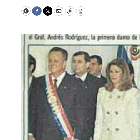
WhatsApp
Facebook
Twitter
Email
Copy
Print