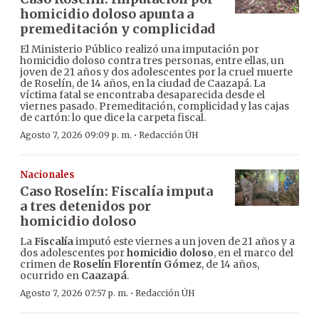
homicidio doloso apunta a
premeditación y complicidad
El Ministerio Público realizó una imputación por
homicidio doloso contra tres personas, entre ellas, un
joven de 21 años y dos adolescentes por la cruel muerte
de Roselín, de 14 años, en la ciudad de Caazapá. La
víctima fatal se encontraba desaparecida desde el
viernes pasado. Premeditación, complicidad y las cajas
de cartón: lo que dice la carpeta fiscal.
·
Agosto 7, 2026 09:09 p. m.
Redacción ÚH
Nacionales
Caso Roselín: Fiscalía imputa
a tres detenidos por
homicidio doloso
La
Fiscalía
imputó este viernes a un joven de 21 años y a
dos adolescentes por
homicidio doloso
, en el marco del
crimen de
Roselín Florentín Gómez
, de 14 años,
ocurrido en
Caazapá
.
·
Agosto 7, 2026 07:57 p. m.
Redacción ÚH