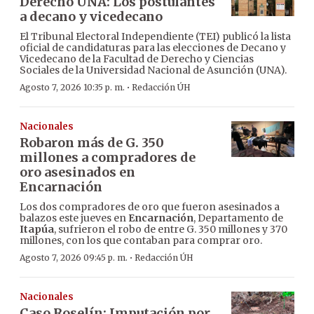
Derecho UNA: Los postulantes
a decano y vicedecano
El Tribunal Electoral Independiente (TEI) publicó la lista
oficial de candidaturas para las elecciones de Decano y
Vicedecano de la Facultad de Derecho y Ciencias
Sociales de la Universidad Nacional de Asunción (UNA).
·
Agosto 7, 2026 10:35 p. m.
Redacción ÚH
Nacionales
Robaron más de G. 350
millones a compradores de
oro asesinados en
Encarnación
Los dos compradores de oro que fueron asesinados a
balazos este jueves en
Encarnación
, Departamento de
Itapúa
, sufrieron el robo de entre G. 350 millones y 370
millones, con los que contaban para comprar oro.
·
Agosto 7, 2026 09:45 p. m.
Redacción ÚH
Nacionales
Caso Roselín: Imputación por