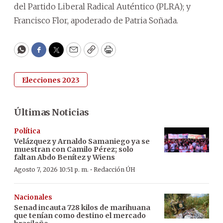
del Partido Liberal Radical Auténtico (PLRA); y
Francisco Flor, apoderado de Patria Soñada.
WhatsApp
Facebook
Twitter
Email
Copy
Print
Elecciones 2023
Últimas Noticias
Política
Velázquez y Arnaldo Samaniego ya se
muestran con Camilo Pérez; solo
faltan Abdo Benítez y Wiens
·
Agosto 7, 2026 10:51 p. m.
Redacción ÚH
Nacionales
Senad incauta 728 kilos de marihuana
que tenían como destino el mercado