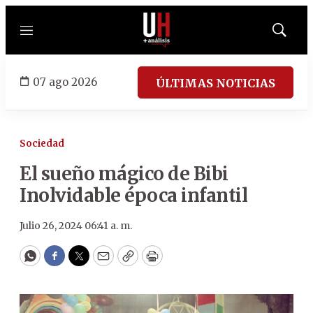
Menú
Mostrar
búsqued
07 ago 2026
ÚLTIMAS NOTICIAS
Sociedad
El sueño mágico de Bibi
Inolvidable época infantil
Julio 26, 2024 06:41 a. m.
WhatsApp
Facebook
Twitter
Email
Copy
Print