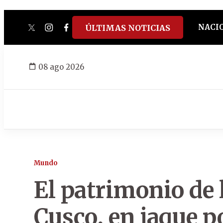
NACI
ÚLTIMAS NOTICIAS
twitter
instagram
facebook
tiktok
youtube
spotify
08 ago 2026
Mundo
El patrimonio de
Cusco, en jaque 