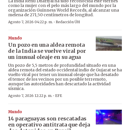
La india Renu Dhariyal ha sido reconocida este viernes
como la mujer con el pelo más largo del mundo por la
organización Guinness World Records, al alcanzar una
melena de 271,50 centímetros de longitud.
·
Agosto 7, 2026 04:22 p. m.
Redacción ÚH
Mundo
Un pozo en una aldea remota
de la India se vuelve viral por
un inusual oleaje en su agua
Un pozo de 5,5 metros de profundidad situado en una
aldea remota del estado occidental indio de Gujarat se ha
vuelto viral por tener un inusual oleaje que ha desatado
el temor de los vecinos por un posible terremoto,
aunque las autoridades han descartado la actividad
sísmica.
·
Agosto 7, 2026 12:22 p. m.
EFE
Mundo
14 paraguayas son rescatadas
en operativo antitrata que deja