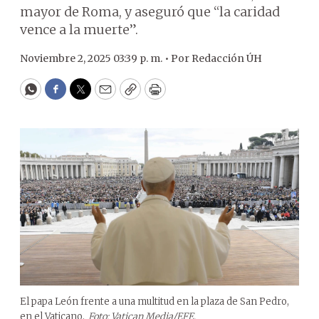
mayor de Roma, y aseguró que “la caridad
vence a la muerte”.
Noviembre 2, 2025 03:39 p. m. •
Por
Redacción ÚH
WhatsApp
Facebook
Twitter
Email
Copy
Print
El papa León frente a una multitud en la plaza de San Pedro,
en el Vaticano.
Foto: Vatican Media/EFE.