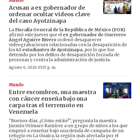
Mundo
Acusan a ex gobernador de
ordenar ocultar videos clave
del caso Ayotzinapa
La
Fiscalía General de la República de México (FGR)
afirmó este jueves que el
ex gobernador de Guerrero
Ángel Aguirre Rivero
ordenó desaparecer
videograbaciones relacionadas con la desaparición de
los
43 estudiantes de Ayotzinapa
, por lo que fue
detenido por los delitos de desaparición forzada de
personas y contra la administración de justicia.
Agosto 6, 2026 05:17 p. m.
Mundo
Entre escombros, una maestra
con cáncer enseña bajo una
carpa tras el terremoto en
Venezuela
“Buenos días. ¿Cómo están?”, pregunta la maestra
Jazmín Urimare Ramírez a un grupo de niños a los que
empezó a enseñar bajo una tienda de campaña de un
refugio en La Guaira, la región más afectada por el