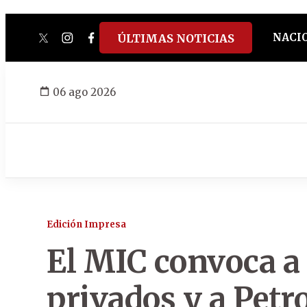
NACI
ÚLTIMAS NOTICIAS
twitter
instagram
facebook
tiktok
youtube
spotify
06 ago 2026
Edición Impresa
El MIC convoca 
privados y a Petr