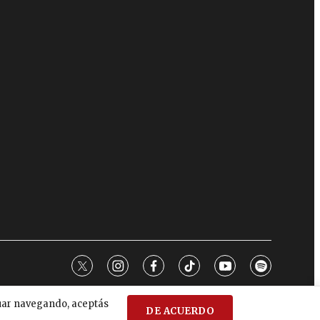
twitter
instagram
facebook
tiktok
youtube
spotify
nuar navegando, aceptás
DE ACUERDO