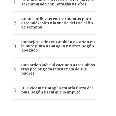
Ex funcionaria del IPS es detenida tras
ser imputada con Bataglia y Brítez
Anuncian lluvias con tormentas para
este miércoles y la vuelta del frío el fin
de semana
Consejeros de IPS también estarían en
la mira junto a Bataglia y Brítez, según
abogado
Con orden judicial vacunan a tres niños
tras prolongada resistencia de sus
padres
IPS: Vicente Bataglia estaría fuera del
país, según fiscal que lo imputó