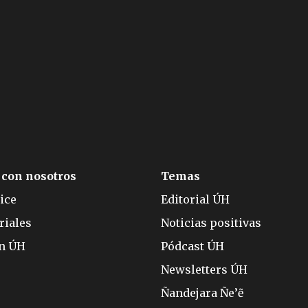
 con nosotros
Temas
ice
Editorial ÚH
riales
Noticias positivas
ón ÚH
Pódcast ÚH
Newsletters ÚH
Ñandejara Ñe’ẽ