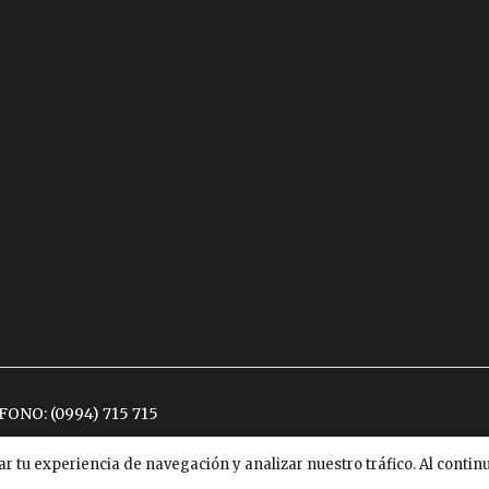
ÉFONO:
(0994) 715 715
ar tu experiencia de navegación y analizar nuestro tráfico. Al conti