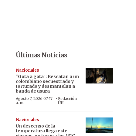
Últimas Noticias
Nacionales
“Gota a gota": Rescatan a un
colombiano secuestrado y
torturado y desmantelan a
banda de usura
·
Agosto 7, 2026 07:47
Redacción
a. m.
ÚH
Nacionales
Un descenso de la
temperatura llega este
viernes, en torno a los 13°C