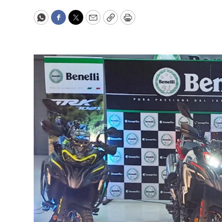
WhatsApp
Facebook
Twitter
Email
Copy
Print