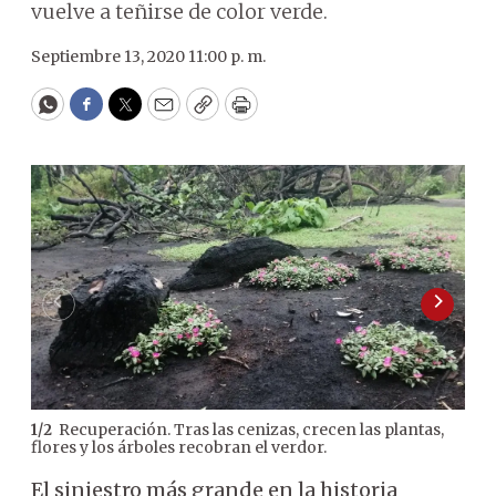
vuelve a teñirse de color verde.
Septiembre 13, 2020 11:00 p. m.
WhatsApp
Facebook
Twitter
Email
Copy
Print
Recuperación. Tras las cenizas, crecen las plantas,
1
/
2
2
/
2
flores y los árboles recobran el verdor.
par
El siniestro más grande en la historia