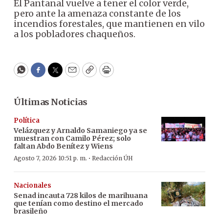
El Pantanal vuelve a tener el color verde,
pero ante la amenaza constante de los
incendios forestales, que mantienen en vilo
a los pobladores chaqueños.
WhatsApp
Facebook
Twitter
Email
Copy
Print
Últimas Noticias
Política
Velázquez y Arnaldo Samaniego ya se
muestran con Camilo Pérez; solo
faltan Abdo Benítez y Wiens
·
Agosto 7, 2026 10:51 p. m.
Redacción ÚH
Nacionales
Senad incauta 728 kilos de marihuana
que tenían como destino el mercado
brasileño