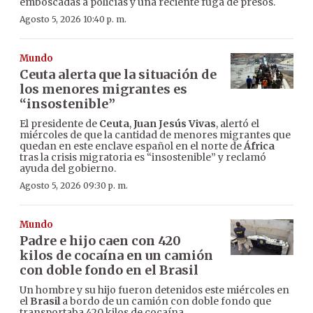
emboscadas a policías y una reciente fuga de presos.
Agosto 5, 2026 10:40 p. m.
Mundo
Ceuta alerta que la situación de
los menores migrantes es
“insostenible”
El presidente de
Ceuta
,
Juan Jesús Vivas
, alertó el
miércoles de que la cantidad de menores migrantes que
quedan en este enclave español en el norte de
África
tras la crisis migratoria es “insostenible” y reclamó
ayuda del gobierno.
Agosto 5, 2026 09:30 p. m.
Mundo
Padre e hijo caen con 420
kilos de cocaína en un camión
con doble fondo en el Brasil
Un hombre y su hijo fueron detenidos este miércoles en
el
Brasil
a bordo de un camión con doble fondo que
transportaba 420 kilos de cocaína.