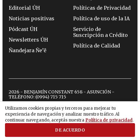
Editorial ÚH
Políticas de Privacidad
Noticias positivas
Política de uso de la IA
Pódcast ÚH
Servicio de
Suscripción a Crédito
Newsletters ÚH
Política de Calidad
Ñandejara Ñe’ẽ
2026 - BENJAMÍN CONSTANT 658 - ASUNCIÓN -
TELÉFONO:
(0994) 715 715
Utilizamos cookies propias y terceros para mejorar tu
experiencia de navegación y analizar nuestro tráfico. Al
twitter
instagram
facebook
tiktok
youtube
spotify
continuar navegando, aceptás nuestra
Política de privacidad
.
DE ACUERDO