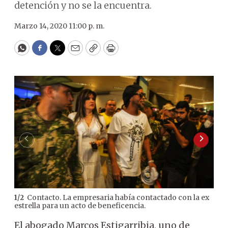
detención y no se la encuentra.
Marzo 14, 2020 11:00 p. m.
WhatsApp
Facebook
Twitter
Email
Copy
Print
Contacto. La empresaria había contactado con la ex
1
/
2
2
/
2
estrella para un acto de beneficencia.
pro
El abogado Marcos Estigarribia, uno de