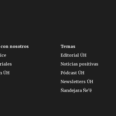
 con nosotros
Temas
ice
Editorial ÚH
riales
Noticias positivas
ón ÚH
Pódcast ÚH
Newsletters ÚH
Ñandejara Ñe’ẽ