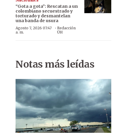
Nacionales
“Gota a gota”: Rescatan a un
colombiano secuestrado y
torturado y desmantelan
una banda de usura
·
Agosto 7, 2026 07:47
Redacción
a. m.
ÚH
Notas más leídas