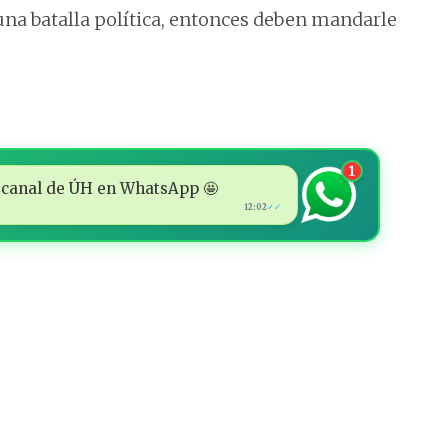
na batalla política, entonces deben mandarle
1
 al canal de ÚH en WhatsApp 🤩
12:02
✓✓