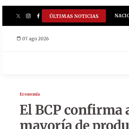
NACI
ÚLTIMAS NOTICIAS
twitter
instagram
facebook
tiktok
youtube
spotify
07 ago 2026
Economía
El BCP confirma 
mayoría de produc